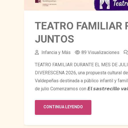
TEATRO FAMILIAR 
JUNTOS
Infancia y Más
89 Visualizaciones
TEATRO FAMILIAR DURANTE EL MES DE JULIO
DIVERESCENA 2026, una propuesta cultural de 
Valdepeñas destinada a público infantil y famili
de julio Comenzamos con 𝙀𝙡 𝙨𝙖𝙨𝙩𝙧𝙚𝙘𝙞𝙡𝙡𝙤 𝙫𝙖𝙡𝙞
CONTINUA LEYENDO