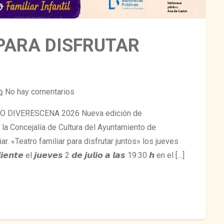
PARA DISFRUTAR
No hay comentarios
 DIVERESCENA 2026 Nueva edición de
la Concejalía de Cultura del Ayuntamiento de
ar. «Teatro familiar para disfrutar juntos» los jueves
𝙣𝙩𝙚 el 𝙟𝙪𝙚𝙫𝙚𝙨 2 𝙙𝙚 𝙟𝙪𝙡𝙞𝙤 𝙖 𝙡𝙖𝙨 19:30 𝙝 en el […]