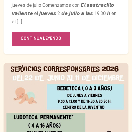
jueves de julio Comenzamos con 𝙀𝙡 𝙨𝙖𝙨𝙩𝙧𝙚𝙘𝙞𝙡𝙡𝙤
𝙫𝙖𝙡𝙞𝙚𝙣𝙩𝙚 el 𝙟𝙪𝙚𝙫𝙚𝙨 2 𝙙𝙚 𝙟𝙪𝙡𝙞𝙤 𝙖 𝙡𝙖𝙨 19:30 𝙝 en
el […]
CONTINUA LEYENDO