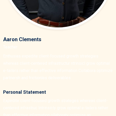
Aaron Clements
Teacher
Enthusias expedite client-focused growth strategies
whereas client-centered infrastructur ntrinsicl grow optimal
e-tailers rather than effective information Collabora optimize
partnersh and frictionles deliverables
Personal Statement
Expedite client-focused growth strateges whereas client-
centered infrastruc Intrinsicly grow optimal e-tailers rather
than effective information ollaboratv optimize an