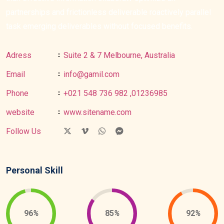
partnerships and frictionless deliverable roactively parallel
task emerging deliverables without focused benefits.
Adress
Suite 2 & 7 Melbourne, Australia
Email
info@gamil.com
Phone
+021 548 736 982 ,01236985
website
www.sitename.com
Follow Us
Personal Skill
96
%
85
%
92
%