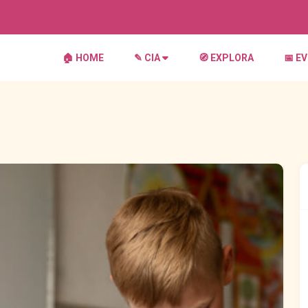
🏠︎ HOME
✎ CIA
🧭 EXPLORA
📅 E